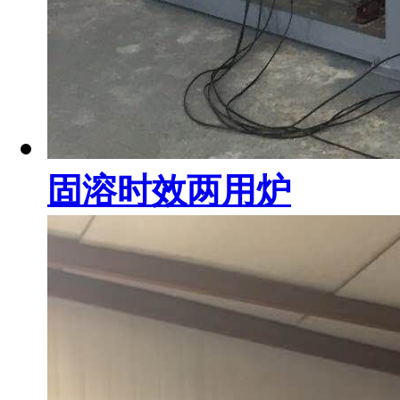
固溶时效两用炉