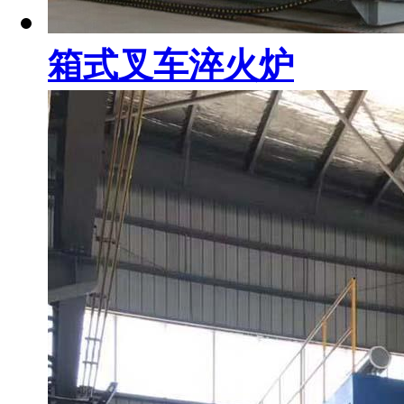
箱式叉车淬火炉