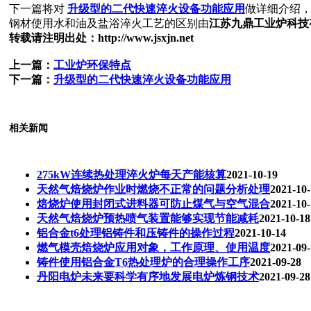
下一篇将对
升级型的二代快速淬火设备功能应用
做详细介绍
钢材使用水和油及盐浴淬火工艺的区别由
江苏九鼎工业炉科技有限公
转载请注明出处：http://www.jsxjn.net
上一篇：
工业炉环保特点
下一篇：
升级型的二代快速淬火设备功能应用
相关新闻
275kW连续热处理淬火炉每天产能核算
2021-10-19
天然气焙烧炉作业时燃烧不正常的问题分析处理
2021-10
焙烧炉使用封闭式进料器可防止煤气与空气混合
2021-10
天然气焙烧炉预热喷气装置能够实现节能减耗
2021-10-18
铝合金t6处理铝铸件和压铸件的操作过程
2021-10-14
燃气模壳焙烧炉应用对象，工作原理、使用温度
2021-09
铸件使用铝合金T6热处理炉的合理操作工序
2021-09-28
丹阳电炉未来要科学有序地发展电炉炼钢技术
2021-09-28