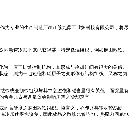
，作为专业的生产制造厂家江苏九鼎工业炉科技有限公司，将尽
铁区急速冷却下来已获得某一特定低温组织，例如麻田散铁、
化为一原子扩散控制机构，其形成与冷却时间有很大的关係。
状态，则为一越过饱和碳原子之变形体心结构组织，又称之为
散铁或变韧铁组织与其中之过饱和碳含量很有关係，而探量有
的合金元素与含量议会影响所需之冷却速率。
或的高硬度之麻田散铁组织。换言之，亦即此类钢材较易硬
中温冷却速率也较慢，因此成品之散热比较均匀，热应力问题也