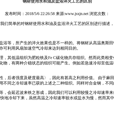
钢材使用水和油及盐浴淬火工艺的区别
发布时间：2018/5/6 22:26:58 来源:www.jsxjn.net 浏览次数：
章我们简单的对钢材使用水和油及盐浴淬火工艺的区别进行描述
浴等，所产生的淬火效果也是不一样的。将钢材从高温奥斯田
时亦可利用风扇加速空气冷却来达到相同目的。
其低温组织为肥粒铁及Fe C碳化物共存组织。然而此类相变
化物，有两种介稳状态的组织可能产生。例如若急速冷却至低温
，后者强度及硬度最高〉，因此有甚高之利用价值。 由于麻田
用不同之冷却速率已获的上述之二种组织。同样对合金钢，不同
，会延迟波来铁之形成，因此我们可以利用较慢之冷却速率来
很快地冷却下来，虽然高温之冷却速率较水或盐水为慢，然而其