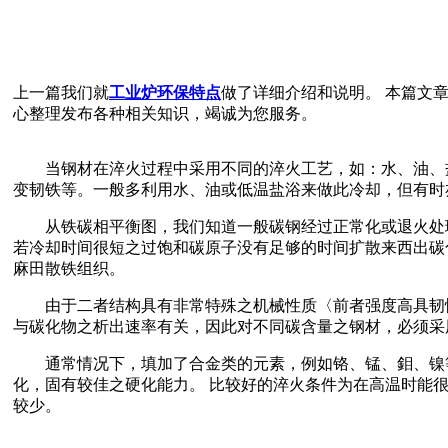
上一篇我们就
工业炉环保特点
做了详细介绍和说明。 本篇文
心整理发布各种相关知识，竭诚为您服务。
当钢材在淬火过程中采用不同的淬火工艺，如：水、油、盐
变韧铁等。一般多利用水、油或低温盐浴来做此冷却，但有
从铁碳相平衡图，我们知道一般碳钢经过正常化或退火处理，
若冷却时间很短之过饱和碳原子没有足够的时间扩散来西出碳
麻田散铁组织。
由于二者结构具有非常特殊之机械性质〈前者强度高具韧性
与碳化物之析出速率有关，因此对不同碳含量之钢材，必须采
通常情况下，填加了合金类的元素，例如铬、锰、鉬、镍等
化，固有较佳之硬化能力。 比较好的淬火条件为在高温时能
较少。